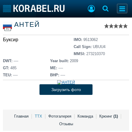
Список судов
АНТЕЙ
Тип судна
Добавить судно
RU
Добавить проект
Буксир
Последние 100
IMO:
9513062
Call Sign:
UBUU4
Судостроение
Торговая площадка
MMSI:
273210370
Пульс
Доска объявлений
DWT:
----
Year built:
2009
Новости
Продажа флота
GT:
485
ME:
----
Компании
Оборудование
TEU:
----
BHP:
----
Репутация
Изделия
Работа
Материалы
Загрузить фото
Крюинг
Услуги
Журнал
Реклама
Главная
ТТХ
Фотогалерея
Команда
Крюинг
(1)
Отзывы
Конференции
Флот