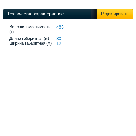
Выставки и семинары
Галерея флота
Личности
Форум
Технические характеристики
Редактировать
Словарь
Отзывы
Все службы
Валовая вместимость
485
(т)
Длина габаритная (м)
30
Ширина габаритная (м)
12