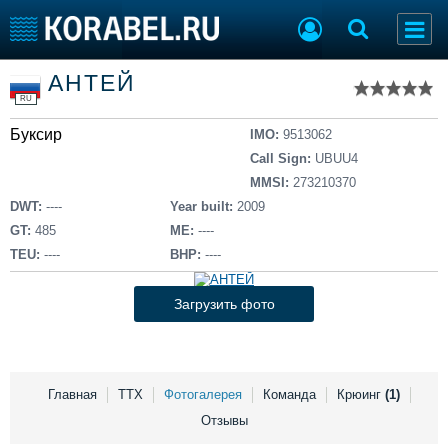
Список судов
АНТЕЙ
Тип судна
Добавить судно
RU
Добавить проект
Буксир
Последние 100
IMO:
9513062
Call Sign:
UBUU4
Судостроение
Торговая площадка
MMSI:
273210370
Пульс
Доска объявлений
DWT:
----
Year built:
2009
Новости
Продажа флота
GT:
485
ME:
----
Компании
Оборудование
TEU:
----
BHP:
----
Репутация
Изделия
Работа
Материалы
Загрузить фото
Крюинг
Услуги
Журнал
Реклама
Главная
ТТХ
Фотогалерея
Команда
Крюинг
(1)
Отзывы
Конференции
Флот