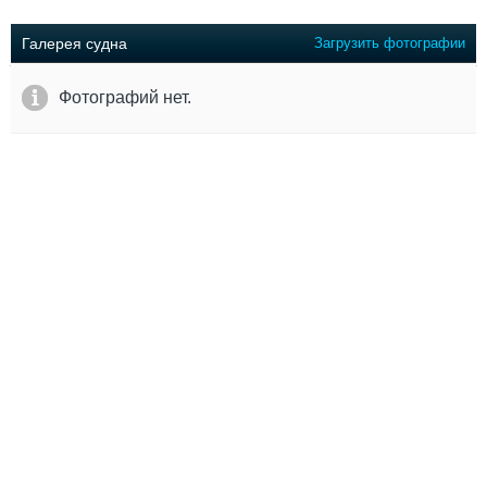
Выставки и семинары
Галерея флота
Личности
Форум
Галерея судна
Загрузить фотографии
Словарь
Отзывы
Все службы
Фотографий нет.