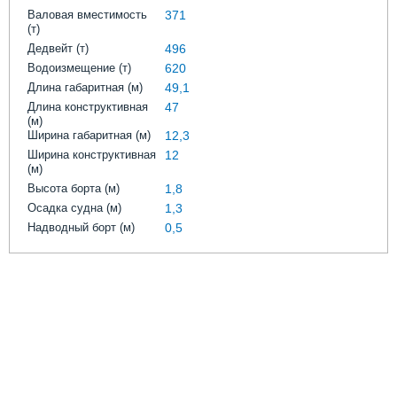
Выставки и семинары
Галерея флота
Валовая вместимость
371
Личности
Форум
(т)
Дедвейт (т)
496
Словарь
Отзывы
Водоизмещение (т)
620
Все службы
Длина габаритная (м)
49,1
Длина конструктивная
47
(м)
Ширина габаритная (м)
12,3
Ширина конструктивная
12
(м)
Высота борта (м)
1,8
Осадка судна (м)
1,3
Надводный борт (м)
0,5