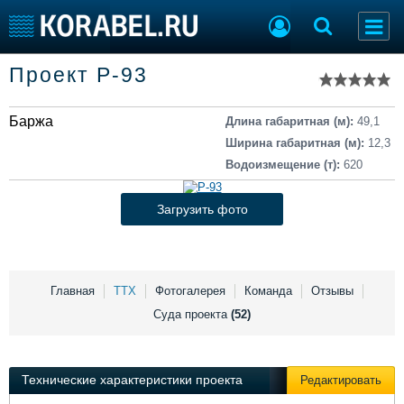
Список судов
Проект Р-93
Тип судна
Добавить судно
Добавить проект
Баржа
Последние 100
Длина габаритная (м):
49,1
Ширина габаритная (м):
12,3
Судостроение
Торговая площадка
Водоизмещение (т):
620
Пульс
Доска объявлений
Новости
Продажа флота
Загрузить фото
Компании
Оборудование
Репутация
Изделия
Работа
Материалы
Крюинг
Услуги
Главная
ТТХ
Фотогалерея
Команда
Отзывы
Журнал
Суда проекта
(52)
Реклама
Технические характеристики проекта
Редактировать
Конференции
Флот