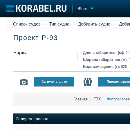
Флот
Список судов
Тип судна
Добавить судно
Добавить прое
Список судов
Тип судна
Добавить судно
Доба
Судостроение
Торговая площадка
Конфере
Проект Р-93
Пульс
Доска объявлений
Выставк
Новости
Продажа флота
Личност
Компании
Баржа
Оборудование
Словарь
Длина габаритная (м):
49
Репутация
Изделия
Ширина габаритная (м):
Работа
Материалы
Водоизмещение (т):
620
Крюинг
Услуги
Журнал
Загрузить фото
Прикрепиться
Реклама
Главная
ТТХ
Фотогалерея
Галерея проекта