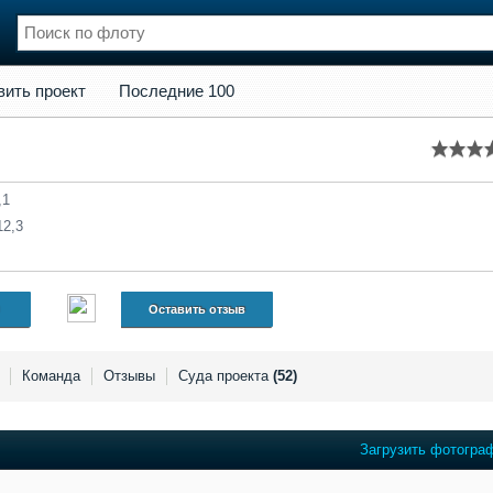
кт
Последние 100
вить проект
Последние 100
нции
Флот
и и семинары
Галерея флота
и
Форум
Отзывы
,1
Все службы
12,3
Оставить отзыв
Команда
Отзывы
Суда проекта
(52)
Загрузить фотогра