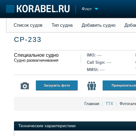
Флот
Список судов
Тип судна
Добавить судно
Добавить прое
Список судов
Тип судна
Добавить судно
Доба
Судостроение
Торговая площадка
Конфере
СР-233
Пульс
Доска объявлений
Выставк
Новости
Продажа флота
Личност
Компании
Специальное судно
Оборудование
Словарь
IMO:
----
Судно размагничивания
Репутация
Изделия
Call Sign:
----
Работа
Материалы
MMSI:
----
Крюинг
Услуги
Журнал
Загрузить фото
Прикрепиться
Реклама
Главная
ТТХ
Фотогал
Технические характеристики