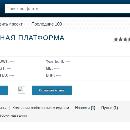
кт
Последние 100
вить проект
Последние 100
нции
Флот
НАЯ ПЛАТФОРМА
и и семинары
Галерея флота
и
Форум
Отзывы
Все службы
DWT:
----
Year built:
----
GT:
----
ME:
----
TEU:
----
BHP:
----
Оставить отзыв
ывы
Компании работавшие с судном
Новости
(1)
Пульс
(1)
тория названий