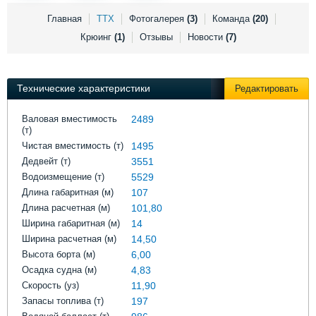
Выставки и семинары
Галерея флота
Главная
ТТХ
Фотогалерея
(3)
Команда
(20)
Личности
Форум
Крюинг
(1)
Отзывы
Новости
(7)
Словарь
Отзывы
Все службы
Технические характеристики
Редактировать
Валовая вместимость
2489
(т)
Чистая вместимость (т)
1495
Дедвейт (т)
3551
Водоизмещение (т)
5529
Длина габаритная (м)
107
Длина расчетная (м)
101,80
Ширина габаритная (м)
14
Ширина расчетная (м)
14,50
Высота борта (м)
6,00
Осадка судна (м)
4,83
Скорость (уз)
11,90
Запасы топлива (т)
197