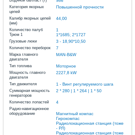
Водяной балласт (т)
986
Категория якорных
Повышенной прочности
цепей
Калибр якорных цепей
44,00
(мм)
Количество палуб
1
Трюм 1
1*1685; 2*1727
Грузовые люки
3 - 18,90*10,50
Количество переборок
7
Марка главного
MAN-B&W
двигателя
Тип топлива
Моторное
Мощность главного
2227,8 kW
двигателя
Тип движителя
1 - Винт регулируемого шага
Суммарная мощность
2 * 280 | 1 * 264 | 1 * 50
генераторов
Количество лопастей
4
Радио-навигационное
оборудование
Магнитный компас
Гирокомпас
Радиолокационная станция (тоже
- РЛ)
Радиолокационная станция (тоже