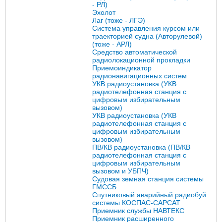
- РЛ)
Эхолот
Лаг (тоже - ЛГЭ)
Система управления курсом или
траекторией судна (Авторулевой)
(тоже - АРЛ)
Средство автоматической
радиолокационной прокладки
Приемоиндикатор
радионавигационных систем
УКВ радиоустановка (УКВ
радиотелефонная станция с
цифровым избирательным
вызовом)
УКВ радиоустановка (УКВ
радиотелефонная станция с
цифровым избирательным
вызовом)
ПВ/КВ радиоустановка (ПВ/КВ
радиотелефонная станция с
цифровым избирательным
вызовом и УБПЧ)
Судовая земная станция системы
ГМССБ
Спутниковый аварийный радиобуй
системы КОСПАС-САРСАТ
Приемник службы НАВТЕКС
Приемник расширенного