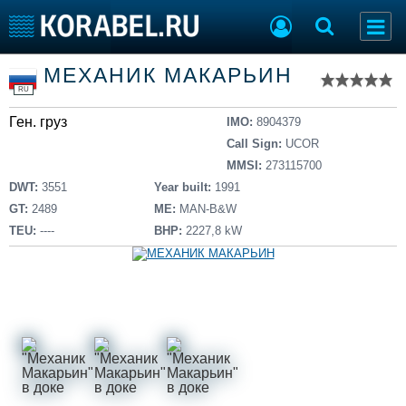
Список судов
МЕХАНИК МАКАРЬИН
Тип судна
Добавить судно
RU
Добавить проект
Ген. груз
Последние 100
IMO:
8904379
Call Sign:
UCOR
Судостроение
Торговая площадка
MMSI:
273115700
Пульс
Доска объявлений
DWT:
3551
Year built:
1991
Новости
Продажа флота
GT:
2489
ME:
MAN-B&W
Компании
Оборудование
TEU:
----
BHP:
2227,8 kW
Репутация
Изделия
Работа
Материалы
Крюинг
Услуги
Журнал
Реклама
Конференции
Флот