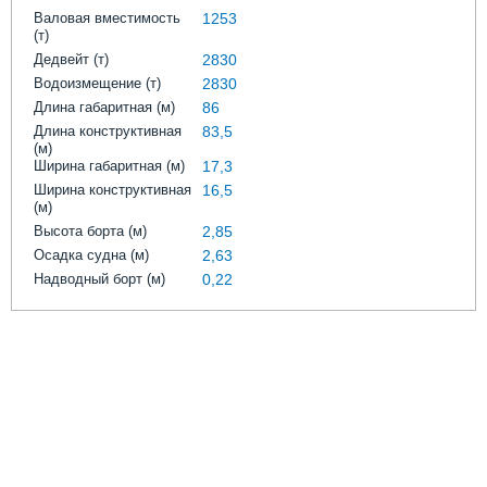
Выставки и семинары
Галерея флота
Валовая вместимость
1253
Личности
Форум
(т)
Дедвейт (т)
2830
Словарь
Отзывы
Водоизмещение (т)
2830
Все службы
Длина габаритная (м)
86
Длина конструктивная
83,5
(м)
Ширина габаритная (м)
17,3
Ширина конструктивная
16,5
(м)
Высота борта (м)
2,85
Осадка судна (м)
2,63
Надводный борт (м)
0,22