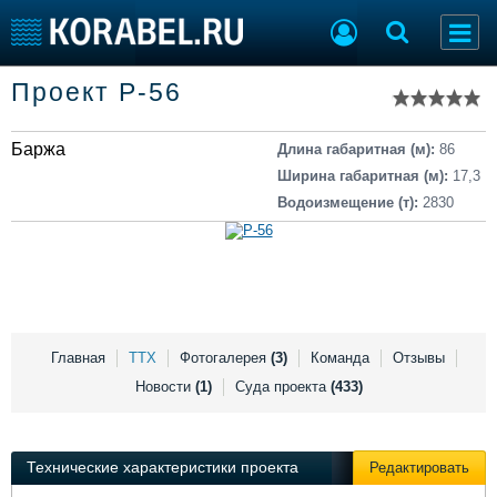
Список судов
Проект Р-56
Тип судна
Добавить судно
Добавить проект
Баржа
Последние 100
Длина габаритная (м):
86
Ширина габаритная (м):
17,3
Судостроение
Торговая площадка
Водоизмещение (т):
2830
Пульс
Доска объявлений
Новости
Продажа флота
Компании
Оборудование
Репутация
Изделия
Работа
Материалы
Крюинг
Услуги
Главная
ТТХ
Фотогалерея
(3)
Команда
Отзывы
Журнал
Новости
(1)
Суда проекта
(433)
Реклама
Технические характеристики проекта
Редактировать
Конференции
Флот