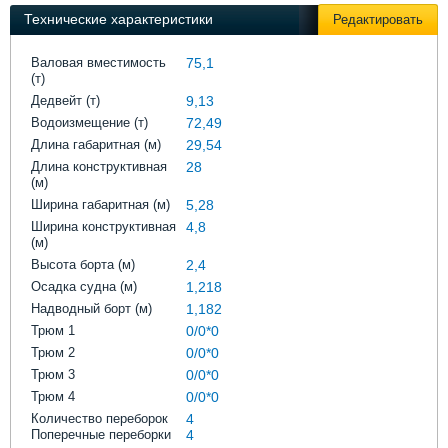
Выставки и семинары
Галерея флота
Технические характеристики
Редактировать
Личности
Форум
Словарь
Отзывы
Валовая вместимость
75,1
(т)
Все службы
Дедвейт (т)
9,13
Водоизмещение (т)
72,49
Длина габаритная (м)
29,54
Длина конструктивная
28
(м)
Ширина габаритная (м)
5,28
Ширина конструктивная
4,8
(м)
Высота борта (м)
2,4
Осадка судна (м)
1,218
Надводный борт (м)
1,182
Трюм 1
0/0*0
Трюм 2
0/0*0
Трюм 3
0/0*0
Трюм 4
0/0*0
Количество переборок
4
Поперечные переборки
4