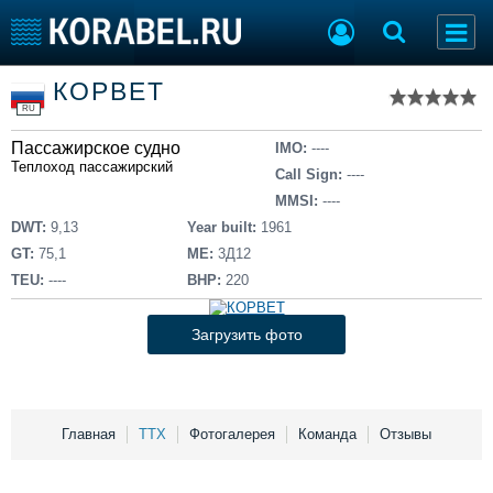
Список судов
КОРВЕТ
Тип судна
Добавить судно
RU
Добавить проект
Пассажирское судно
Последние 100
IMO:
----
Теплоход пассажирский
Call Sign:
----
Судостроение
Торговая площадка
MMSI:
----
Пульс
Доска объявлений
DWT:
9,13
Year built:
1961
Новости
Продажа флота
GT:
75,1
ME:
3Д12
Компании
Оборудование
TEU:
----
BHP:
220
Репутация
Изделия
Работа
Материалы
Загрузить фото
Крюинг
Услуги
Журнал
Реклама
Главная
ТТХ
Фотогалерея
Команда
Отзывы
Конференции
Флот