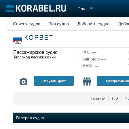
Флот
Список судов
Тип судна
Добавить судно
Добавить прое
Список судов
Тип судна
Добавить судно
Доба
Судостроение
Торговая площадка
Конфере
КОРВЕТ
Пульс
Доска объявлений
Выставк
RU
Новости
Продажа флота
Личност
Компании
Пассажирское судно
Оборудование
Словарь
IMO:
----
Теплоход пассажирский
Репутация
Изделия
Call Sign:
----
Работа
Материалы
MMSI:
----
Крюинг
Услуги
Журнал
Загрузить фото
Прикрепиться
Реклама
Главная
ТТХ
Фо
Галерея судна