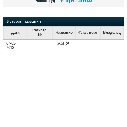
Новости
(4)
История названий
Выставки и семинары
Галерея флота
Личности
Форум
Словарь
Отзывы
История названий
Все службы
Регистр,
Дата
Название
Флаг, порт
Владелец
№
07-02-
KASIRA
2013