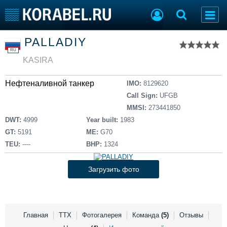
Список судов
PALLADIY
Тип судна
Добавить судно
RU
Добавить проект
KASIRA
Последние 100
Нефтеналивной танкер
IMO:
8129620
Судостроение
Торговая площадка
Call Sign:
UFGB
Пульс
Доска объявлений
MMSI:
273441850
Новости
Продажа флота
DWT:
4999
Year built:
1983
Компании
Оборудование
GT:
5191
ME:
G70
Репутация
Изделия
TEU:
----
BHP:
1324
Работа
Материалы
Крюинг
Услуги
Загрузить фото
Журнал
Реклама
Главная
ТТХ
Фотогалерея
Команда
(5)
Отзывы
Конференции
Флот