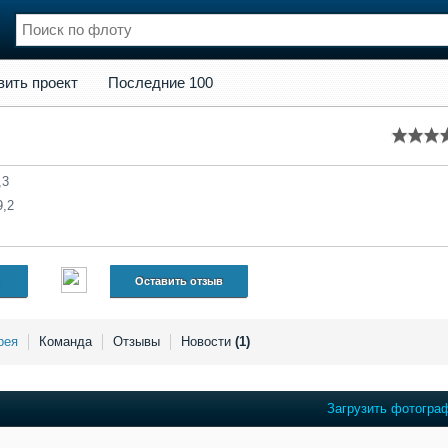
кт
Последние 100
вить проект
Последние 100
нции
Флот
и и семинары
Галерея флота
и
Форум
Отзывы
,3
Все службы
9,2
Оставить отзыв
рея
Команда
Отзывы
Новости
(1)
Загрузить фотогра