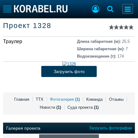
Список судов
Проект 1328
Тип судна
Добавить судно
Добавить проект
Траулер
Последние 100
Длина габаритная (м):
25,5
Ширина габаритная (м):
7
Судостроение
Торговая площадка
Водоизмещение (т):
174
Пульс
Доска объявлений
Новости
Продажа флота
Загрузить фото
Компании
Оборудование
Репутация
Изделия
Работа
Материалы
Крюинг
Услуги
Главная
ТТХ
Фотогалерея
(1)
Команда
Отзывы
Журнал
Новости
(1)
Суда проекта
(1)
Реклама
Галерея проекта
Загрузить фотографии
Конференции
Флот