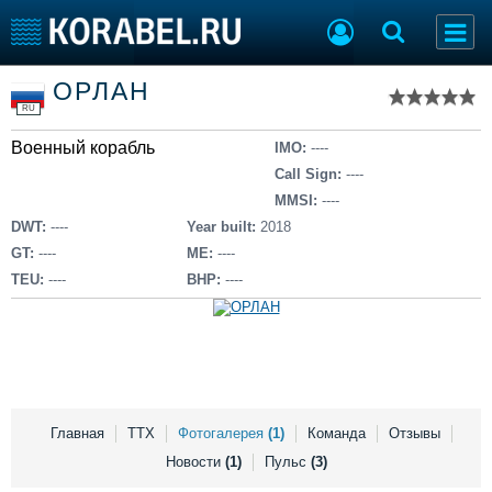
Список судов
ОРЛАН
Тип судна
Добавить судно
RU
Добавить проект
Военный корабль
Последние 100
IMO:
----
Call Sign:
----
Судостроение
Торговая площадка
MMSI:
----
Пульс
Доска объявлений
DWT:
----
Year built:
2018
Новости
Продажа флота
GT:
----
ME:
----
Компании
Оборудование
TEU:
----
BHP:
----
Репутация
Изделия
Работа
Материалы
Крюинг
Услуги
Журнал
Реклама
Главная
ТТХ
Фотогалерея
(1)
Команда
Отзывы
Новости
(1)
Пульс
(3)
Конференции
Флот