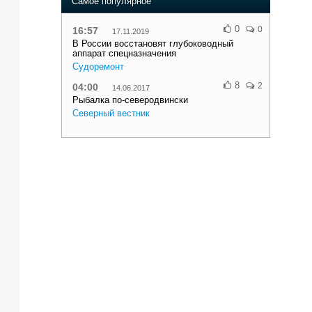
Самое популярное
0
0
16:57
17.11.2019
В России восстановят глубоководный
аппарат спецназначения
Судоремонт
8
2
04:00
14.06.2017
Рыбалка по-северодвински
Северный вестник