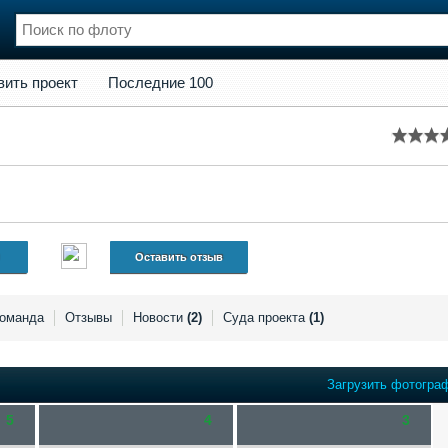
кт
Последние 100
вить проект
Последние 100
нции
Флот
и и семинары
Галерея флота
и
Форум
Отзывы
Все службы
Оставить отзыв
оманда
Отзывы
Новости
(2)
Суда проекта
(1)
Загрузить фотогра
5
4
3