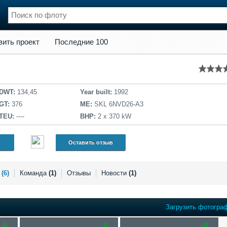
кт
Последние 100
вить проект
Последние 100
нции
Флот
и и семинары
Галерея флота
и
Форум
Отзывы
DWT:
134,45
Year built:
1992
Все службы
GT:
376
ME:
SKL 6NVD26-A3
TEU:
----
BHP:
2 х 370 kW
Оставить отзыв
я
(6)
Команда
(1)
Отзывы
Новости
(1)
Загрузить фотогра
0
0
0