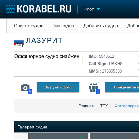
Флот
Список судов
Тип судна
Добавить судно
Добавить прое
Список судов
Тип судна
Добавить судно
Доба
Судостроение
Торговая площадка
Конфере
ЛАЗУРИТ
Пульс
Доска объявлений
Выставк
RU
Новости
Продажа флота
Личност
Компании
Оффшорное судно снабжения
Оборудование
Словарь
IMO:
5543612
Репутация
Изделия
Call Sign:
UBKH8
Работа
Материалы
MMSI:
273355330
Крюинг
Услуги
Журнал
Загрузить фото
Прикрепиться
6
1
Реклама
Главная
ТТХ
Фотогалере
Галерея судна
0