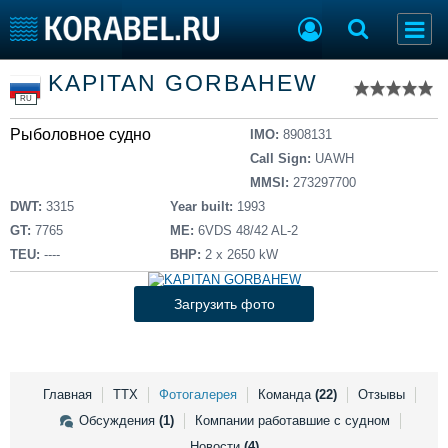
Список судов
KAPITAN GORBAHEW
Тип судна
Добавить судно
RU
Добавить проект
Рыболовное судно
Последние 100
IMO:
8908131
Call Sign:
UAWH
Судостроение
Торговая площадка
MMSI:
273297700
Пульс
Доска объявлений
DWT:
3315
Year built:
1993
Новости
Продажа флота
GT:
7765
ME:
6VDS 48/42 AL-2
Компании
Оборудование
TEU:
----
BHP:
2 x 2650 kW
Репутация
Изделия
Работа
Материалы
Загрузить фото
Крюинг
Услуги
Журнал
Реклама
Главная
ТТХ
Фотогалерея
Команда
(22)
Отзывы
Обсуждения
(1)
Компании работавшие с судном
Конференции
Флот
Новости
(4)