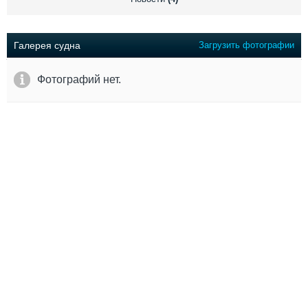
Выставки и семинары
Галерея флота
Личности
Форум
Словарь
Отзывы
Галерея судна
Загрузить фотографии
Все службы
Фотографий нет.