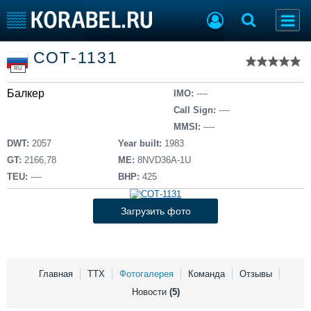
Список судов
СОТ-1131
Тип судна
Добавить судно
RU
Добавить проект
Балкер
Последние 100
IMO:
----
Call Sign:
----
Судостроение
Торговая площадка
MMSI:
----
Пульс
Доска объявлений
DWT:
2057
Year built:
1983
Новости
Продажа флота
GT:
2166,78
ME:
8NVD36A-1U
Компании
Оборудование
TEU:
----
BHP:
425
Репутация
Изделия
Работа
Материалы
Загрузить фото
Крюинг
Услуги
Журнал
Реклама
Главная
ТТХ
Фотогалерея
Команда
Отзывы
Новости
(5)
Конференции
Флот