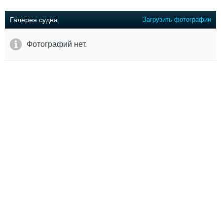
Выставки и семинары
Галерея флота
Личности
Форум
Галерея судна
Загрузить фотографии
Словарь
Отзывы
Все службы
Фотографий нет.