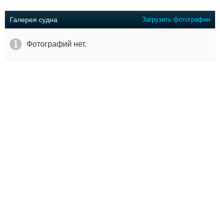
Выставки и семинары
Галерея флота
Личности
Форум
Галерея судна
Загрузить фотографии
Словарь
Отзывы
Все службы
Фотографий нет.