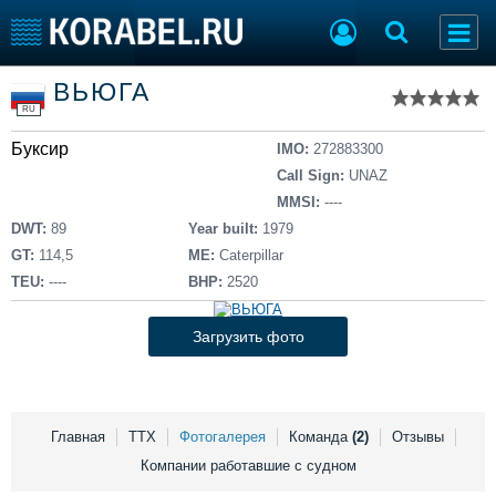
Список судов
ВЬЮГА
Тип судна
Добавить судно
RU
Добавить проект
Буксир
Последние 100
IMO:
272883300
Call Sign:
UNAZ
Судостроение
Торговая площадка
MMSI:
----
Пульс
Доска объявлений
DWT:
89
Year built:
1979
Новости
Продажа флота
GT:
114,5
ME:
Caterpillar
Компании
Оборудование
TEU:
----
BHP:
2520
Репутация
Изделия
Работа
Материалы
Загрузить фото
Крюинг
Услуги
Журнал
Реклама
Главная
ТТХ
Фотогалерея
Команда
(2)
Отзывы
Компании работавшие с судном
Конференции
Флот