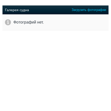
Выставки и семинары
Галерея флота
Личности
Форум
Галерея судна
Загрузить фотографии
Словарь
Отзывы
Все службы
Фотографий нет.