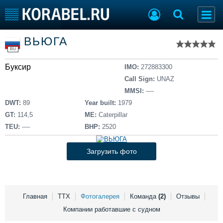
Список судов
ВЬЮГА
Тип судна
Добавить судно
RU
Добавить проект
Буксир
Последние 100
IMO:
272883300
Call Sign:
UNAZ
Судостроение
Торговая площадка
MMSI:
----
Пульс
Доска объявлений
DWT:
89
Year built:
1979
Новости
Продажа флота
GT:
114,5
ME:
Caterpillar
Компании
Оборудование
TEU:
----
BHP:
2520
Репутация
Изделия
Работа
Материалы
Загрузить фото
Крюинг
Услуги
Журнал
Реклама
Главная
ТТХ
Фотогалерея
Команда
(2)
Отзывы
Компании работавшие с судном
Конференции
Флот