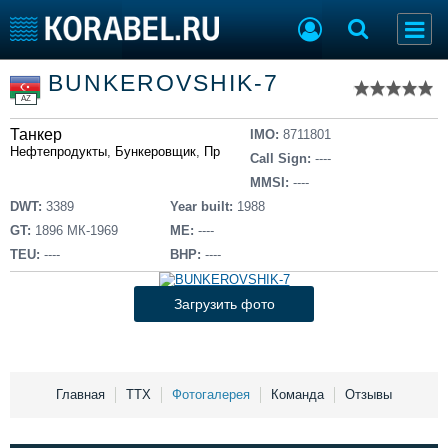
Список судов
BUNKEROVSHIK-7
Тип судна
Добавить судно
AZ
Добавить проект
Танкер
Последние 100
IMO:
8711801
Нефтепродукты
,
Бункеровщик
,
Прибрежное
Call Sign:
----
Судостроение
Торговая площадка
MMSI:
----
Пульс
Доска объявлений
DWT:
3389
Year built:
1988
Новости
Продажа флота
GT:
1896 МК-1969
ME:
----
Компании
Оборудование
TEU:
----
BHP:
----
Репутация
Изделия
Работа
Материалы
Загрузить фото
Крюинг
Услуги
Журнал
Реклама
Главная
ТТХ
Фотогалерея
Команда
Отзывы
Конференции
Флот