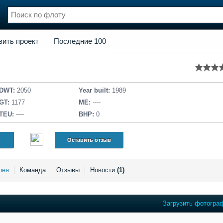
кт
Последние 100
вить проект
Последние 100
нции
Флот
и и семинары
Галерея флота
и
Форум
Отзывы
DWT:
2050
Year built:
1989
Все службы
GT:
1177
ME:
----
TEU:
----
BHP:
0
Оставить отзыв
рея
Команда
Отзывы
Новости
(1)
Загрузить фотогра