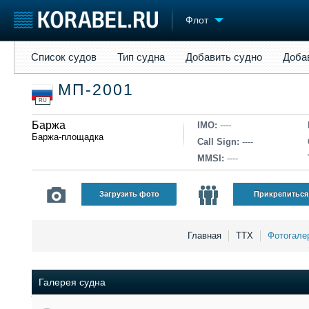
Флот
Список судов
Тип судна
Добавить судно
Добавить прое
Список судов
Тип судна
Добавить судно
Доба
Судостроение
Торговая площадка
Конфере
МП-2001
Пульс
Доска объявлений
Выставк
RU
Новости
Продажа флота
Личност
Компании
Баржа
Оборудование
Словарь
IMO:
----
Баржа-площадка
Репутация
Изделия
Call Sign:
----
Работа
Материалы
MMSI:
----
Крюинг
Услуги
Журнал
Загрузить фото
Прикрепиться
Реклама
Главная
ТТХ
Фотогале
Галерея судна