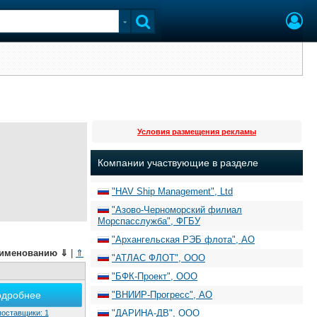
Условия размещения рекламы
Компании участвующие в разделе
"HAV Ship Management", Ltd
"Азово-Черноморский филиал
Морспасслужба", ФГБУ
"Архангельская РЭБ флота", АО
именованию
⇓
|
⇑
"АТЛАС ФЛОТ", ООО
"БФК-Проект", ООО
одробнее
"ВНИИР-Прогресс", АО
"ДАРИНА-ДВ", ООО
поставщики: 1