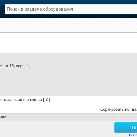
нции
Флот
и и семинары
Галерея флота
и
Форум
Отзывы
Все службы
, д.18, корп. 1,
его записей в разделе [
2
]
Сортировать по:
на
ние
П
Все 