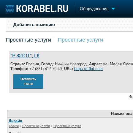
Оборудование
Добавить позицию
Добавить позицию
Судостроение
Торговая площадка
Конфере
Проектные услуги
Проектные услуги
Пульс
Доска объявлений
Выставк
Новости
Продажа флота
Личност
Компании
Оборудование
Словарь
"Р-ФЛОТ", ГК
Репутация
Изделия
Страна:
Россия,
Город:
Нижний Новгород,
Адрес:
ул. Малая Ямская
Работа
Материалы
Телефон:
+7 (831) 417-79-49,
URL:
https://r-flot.com
Крюинг
Услуги
Оставить
Журнал
отзыв
Реклама
Вс
Наименова
Дизайн
Услуги
>
Проектные услуги
>
Проектные услуги