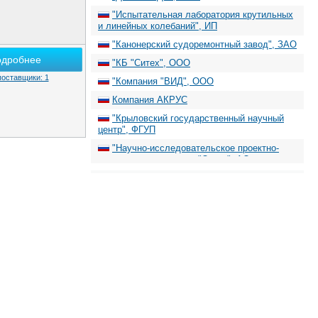
"Испытательная лаборатория крутильных
и линейных колебаний", ИП
"Канонерский судоремонтный завод", ЗАО
одробнее
"КБ "Ситех", ООО
поставщики: 1
"Компания "ВИД", ООО
Компания АКРУС
"Крыловский государственный научный
центр", ФГУП
"Научно-исследовательское проектно-
технологическое бюро "Онега", АО
"Проектная Компания "ПОЛИТЕСТ", ООО
"Промышленный обогрев", ООО
"Р-ФЛОТ", ГК
"Ростовское центральное проектно-
конструкторское бюро "Стапель", АО
"Семорок М", ООО
"СИСОФТ РАЗРАБОТКА", АО
"Форсс Технологии", ООО