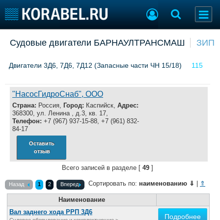
Добавить позицию
Судовые двигатели БАРНАУЛТРАНСМАШ
ЗИП
Судостроение
Торговая площадка
Двигатели 3Д6, 7Д6, 7Д12 (Запасные части ЧН 15/18)
115
Пульс
Доска объявлений
Новости
Продажа флота
Компании
Оборудование
"НасосГидроСнаб", ООО
Репутация
Изделия
Страна:
Россия,
Город:
Каспийск,
Адрес:
Работа
Материалы
368300, ул. Ленина , д.3, кв. 17,
Телефон:
+7 (967) 937-15-88, +7 (961) 832-
Крюинг
Услуги
84-17
Журнал
Оставить
Реклама
отзыв
Всего записей в разделе [
49
]
Конференции
Флот
Сортировать по:
наименованию
⇓
|
⇑
Назад
1
2
Вперед
Выставки и семинары
Галерея флота
Наименование
Личности
Форум
Вал заднего хода РРП 3Д6
Словарь
Отзывы
Подробнее