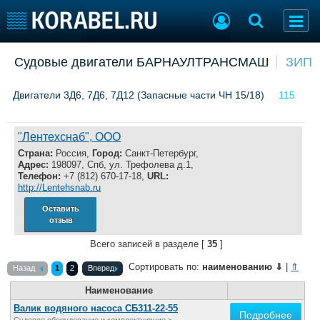
Добавить позицию
Судовые двигатели БАРНАУЛТРАНСМАШ
ЗИП
Судостроение
Торговая площадка
Двигатели 3Д6, 7Д6, 7Д12 (Запасные части ЧН 15/18)
115
Пульс
Доска объявлений
Новости
Продажа флота
Компании
Оборудование
"Лентехснаб", ООО
Репутация
Изделия
Страна:
Россия,
Город:
Санкт-Петербург,
Работа
Материалы
Адрес:
198097, Спб, ул. Трефолева д.1,
Телефон:
+7 (812) 670-17-18,
URL:
Крюинг
Услуги
http://Lentehsnab.ru
Журнал
Оставить
Реклама
отзыв
Всего записей в разделе [
35
]
Конференции
Флот
Сортировать по:
наименованию
⇓
|
⇑
Назад
1
2
Вперед
Выставки и семинары
Галерея флота
Наименование
Личности
Форум
Валик водяного насоса СБ311-22-55
Словарь
Отзывы
Подробнее