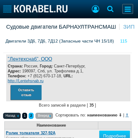
Добавить позицию
Судовые двигатели БАРНАУЛТРАНСМАШ
ЗИП
Судостроение
Торговая площадка
Двигатели 3Д6, 7Д6, 7Д12 (Запасные части ЧН 15/18)
115
Пульс
Доска объявлений
Новости
Продажа флота
Компании
Оборудование
"Лентехснаб", ООО
Репутация
Изделия
Страна:
Россия,
Город:
Санкт-Петербург,
Работа
Материалы
Адрес:
198097, Спб, ул. Трефолева д.1,
Телефон:
+7 (812) 670-17-18,
URL:
Крюинг
Услуги
http://Lentehsnab.ru
Журнал
Оставить
Реклама
отзыв
Всего записей в разделе [
35
]
Конференции
Флот
Сортировать по:
наименованию
⇓
|
⇑
Назад
1
2
Вперед
Выставки и семинары
Галерея флота
Наименование
Личности
Форум
Ролик толкателя 327-92А
Словарь
Отзывы
Подробнее