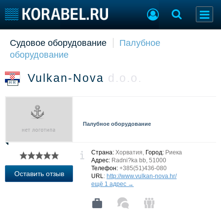
Судовое оборудование
Палубное
Судостроение
Торговая площадка
оборудование
Пульс
Доска объявлений
Новости
Продажа флота
Vulkan-Nova
d.o.o.
Компании
Оборудование
HR
Репутация
Изделия
Работа
Материалы
Крюинг
Услуги
Палубное оборудование
Журнал
Реклама
Страна:
Хорватия,
Город:
Риека
Адрес:
Radni?ka bb, 51000
Телефон:
+385(51)436-080
Конференции
Флот
Оставить отзыв
URL
:
http://www.vulkan-nova.hr/
Выставки и семинары
Галерея флота
ещё 1 адрес →
Личности
Форум
Словарь
Отзывы
Все службы