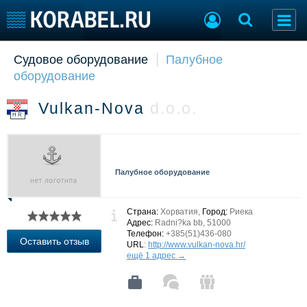
Судовое оборудование
Палубное
Судостроение
Торговая площадка
оборудование
Пульс
Доска объявлений
Новости
Продажа флота
Vulkan-Nova
d.o.o.
Компании
Оборудование
HR
Репутация
Изделия
Работа
Материалы
Крюинг
Услуги
Палубное оборудование
Журнал
Реклама
Страна:
Хорватия,
Город:
Риека
Адрес:
Radni?ka bb, 51000
Телефон:
+385(51)436-080
Конференции
Флот
Оставить отзыв
URL
:
http://www.vulkan-nova.hr/
Выставки и семинары
Галерея флота
ещё 1 адрес →
Личности
Форум
Словарь
Отзывы
Все службы