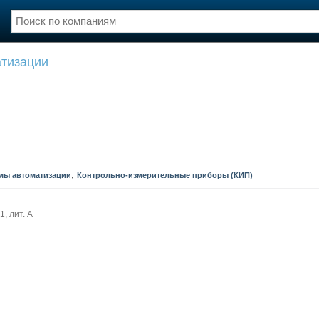
тизации
нции
Флот
и и семинары
Галерея флота
и
Форум
Отзывы
Все службы
,
мы автоматизации
Контрольно-измерительные приборы (КИП)
1, лит. А