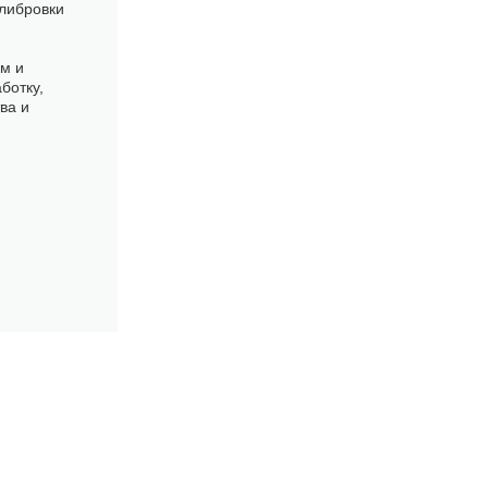
либровки
м и
ботку,
ва и