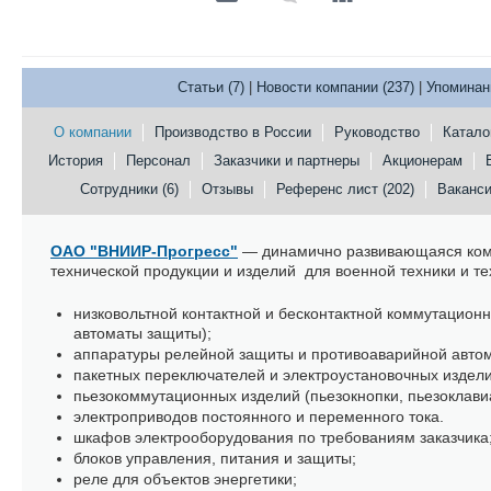
Статьи (7)
|
Новости компании (237)
|
Упоминан
О компании
Производство в России
Руководство
Катало
История
Персонал
Заказчики и партнеры
Акционерам
Сотрудники (6)
Отзывы
Референс лист (202)
Ваканси
ОАО "ВНИИР-Прогресс"
— динамично развивающаяся комп
технической продукции и изделий для военной техники и 
низковольтной контактной и бесконтактной коммутационн
автоматы защиты);
аппаратуры релейной защиты и противоаварийной автом
пакетных переключателей и электроустановочных издели
пьезокоммутационных изделий (пьезокнопки, пьезоклавиа
электроприводов постоянного и переменного тока.
шкафов электрооборудования по требованиям заказчика
блоков управления, питания и защиты;
реле для объектов энергетики;