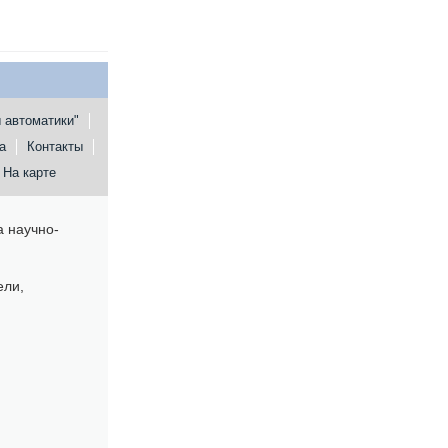
 автоматики"
а
Контакты
На карте
 научно-
ели,