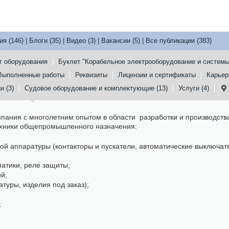
ия (146)
|
Блоги (35)
|
Видео (3)
|
Вакансии (5)
|
Все публикации (383)
г оборудования
Буклет "Корабельное электрооборудование и системы
Выполненные работы
Реквизиты
Лицензии и сертификаты
Карьер
и (3)
Судовое оборудование и комплектующие (13)
Услуги (4)
ания с многолетним опытом в области разработки и производства
техники общепромышленного назначения:
ой аппаратуры (контакторы и пускатели, автоматические выключат
атики, реле защиты;
й;
туры, изделия под заказ);
;