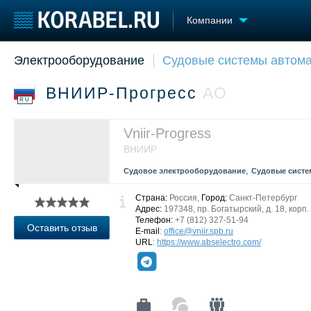
Компании
Электрооборудование
Судовые системы автома
Судостроение
Торговая площадка
Конфере
Пульс
Доска объявлений
Выставк
ВНИИР-Прогресс
АО
Новости
Продажа флота
Личност
RU
Компании
Оборудование
Словарь
Репутация
Изделия
Vniir-Progress
Работа
Материалы
ВНИИР
Крюинг
Услуги
,
Судовое электрооборудование
Судовые систе
Журнал
Реклама
Страна:
Россия,
Город:
Санкт-Петербург
Адрес:
197348, пр. Богатырский, д. 18, корп. 
Телефон:
+7 (812) 327-51-94
Оставить отзыв
E-mail
:
office@vniir.spb.ru
URL
:
https://www.abselectro.com/