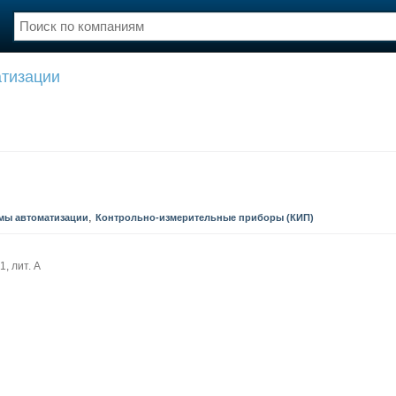
тизации
нции
Флот
и и семинары
Галерея флота
и
Форум
Отзывы
Все службы
,
мы автоматизации
Контрольно-измерительные приборы (КИП)
1, лит. А