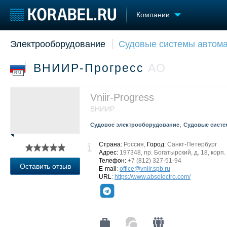
Компании
Электрооборудование
Судовые системы автома
Судостроение
Торговая площадка
Конфере
Пульс
Доска объявлений
Выставк
ВНИИР-Прогресс
АО
Новости
Продажа флота
Личност
RU
Компании
Оборудование
Словарь
Репутация
Изделия
Vniir-Progress
Работа
Материалы
ВНИИР
Крюинг
Услуги
,
Судовое электрооборудование
Судовые систе
Журнал
Реклама
Страна:
Россия,
Город:
Санкт-Петербург
Адрес:
197348, пр. Богатырский, д. 18, корп. 
Телефон:
+7 (812) 327-51-94
Оставить отзыв
E-mail
:
office@vniir.spb.ru
URL
:
https://www.abselectro.com/