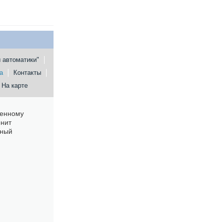
 автоматики"
а
Контакты
На карте
венному
енит
жный