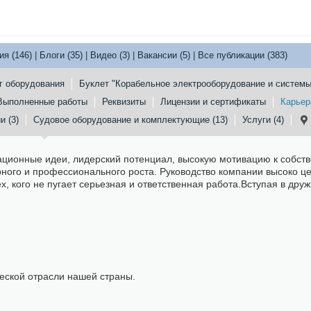
ия (146)
|
Блоги (35)
|
Видео (3)
|
Вакансии (5)
|
Все публикации (383)
г оборудования
Буклет "Корабельное электрооборудование и системы
Выполненные работы
Реквизиты
Лицензии и сертификаты
Карьер
и (3)
Судовое оборудование и комплектующие (13)
Услуги (4)
ционные идеи, лидерский потенциал, высокую мотивацию к собст
ного и профессионального роста. Руководство компании высоко ц
, кого не пугает серьезная и ответственная работа.Вступая в дру
ческой отрасли нашей страны.