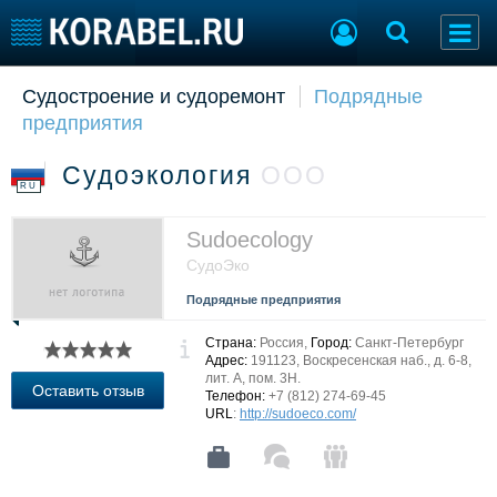
Судостроение и судоремонт
Подрядные
Судостроение
Торговая площадка
предприятия
Пульс
Доска объявлений
Новости
Продажа флота
Судоэкология
ООО
Компании
Оборудование
RU
Репутация
Изделия
Работа
Материалы
Sudoecology
Крюинг
Услуги
CудоЭко
Журнал
Подрядные предприятия
Реклама
Страна:
Россия,
Город:
Санкт-Петербург
Адрес:
191123, Воскресенская наб., д. 6-8,
лит. А, пом. 3Н.
Конференции
Флот
Оставить отзыв
Телефон:
+7 (812) 274-69-45
Выставки и семинары
Галерея флота
URL
:
http://sudoeco.com/
Личности
Форум
Словарь
Отзывы
Все службы