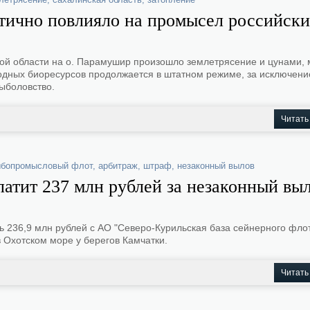
тично повлияло на промысел российск
кой области на о. Парамушир произошло землетрясение и цунами,
одных биоресурсов продолжается в штатном режиме, за исключен
ыболовство.
Читать
бопромысловый флот
,
арбитраж
,
штраф
,
незаконный вылов
тит 237 млн рублей за незаконный вы
ь 236,9 млн рублей с АО "Северо-Курильская база сейнерного флот
 Охотском море у берегов Камчатки.
Читать