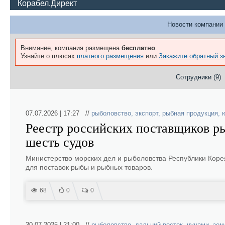
Корабел.Директ
Новости компании 
Внимание, компания размещена
бесплатно
.
Узнайте о плюсах
платного размещения
или
Закажите обратный з
Сотрудники (9)
07.07.2026 | 17:27 //
рыболовство
,
экспорт
,
рыбная продукция
,
Реестр российских поставщиков 
шесть судов
Министерство морских дел и рыболовства Республики Коре
для поставок рыбы и рыбных товаров.
68
0
0
30.07.2025 | 21:00 //
рыболовство
,
дальний восток
,
цунами
,
зем