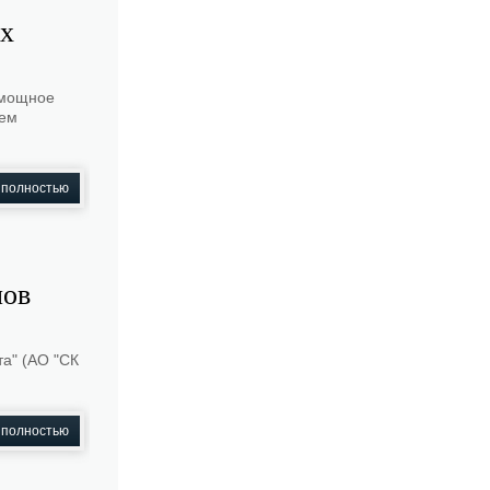
их
 мощное
ием
 полностью
лов
а" (АО "СК
 полностью