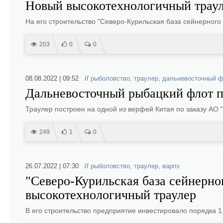
Новый высокотехнологичный траул
На его строительство "Северо-Курильская база сейнерного
203
0
0
08.08.2022 | 09:52 //
рыболовство
,
траулер
,
дальневосточный 
Дальневосточный рыбацкий флот п
Траулер построен на одной из верфей Китая по заказу АО 
249
1
0
26.07.2022 | 07:30 //
рыболовство
,
траулер
,
варпэ
"Северо-Курильская база сейнерно
высокотехнологичный траулер
В его строительство предприятие инвестировало порядка 1