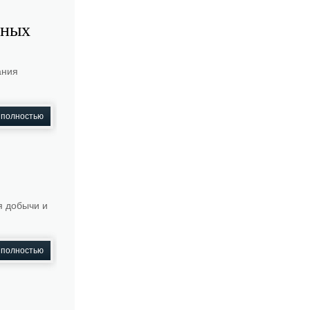
рных
ания
 полностью
я добычи и
 полностью