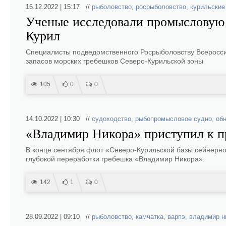
16.12.2022 | 15:17 //
рыболовство
,
росрыболовство
,
курильские
Ученые исследовали промысловую
Курил
Специалисты подведомственного Росрыболовству Всеросси
запасов морских гребешков Северо-Курильской зоны
105
0
0
14.10.2022 | 10:30 //
судоходство
,
рыбопромысловое судно
,
об
«Владимир Никора» приступил к 
В конце сентября флот «Северо-Курильской базы сейнерн
глубокой переработки гребешка «Владимир Никора».
142
1
0
28.09.2022 | 09:10 //
рыболовство
,
камчатка
,
варпэ
,
владимир н