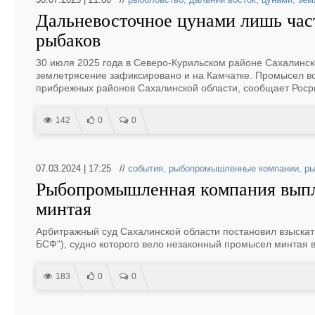
Дальневосточное цунами лишь час
рыбаков
30 июля 2025 года в Северо-Курильском районе Сахалинс
землетрясение зафиксировано и на Камчатке. Промысел в
прибрежных районов Сахалинской области, сообщает Роср
142
0
0
07.03.2024 | 17:25 //
события
,
рыбопромышленные компании
,
ры
Рыбопромышленная компания выпла
минтая
Арбитражный суд Сахалинской области постановил взыскат
БСФ"), судно которого вело незаконный промысел минтая в
183
0
0