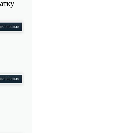
атку
 полностью
 полностью