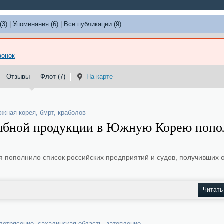
(3)
|
Упоминания (6)
|
Все публикации (9)
вонок
Отзывы
Флот (7)
На карте
южная корея
,
бмрт
,
краболов
рыбной продукции в Южную Корею попо
я пополнило список российских предприятий и судов, получивших
Читать
летрясение
,
сахалинская область
,
затопление