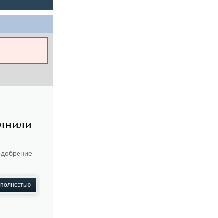
лнили
 одобрение
 полностью