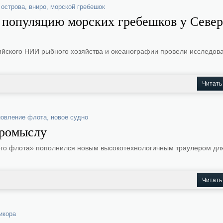
 острова
,
вниро
,
морской гребешок
 популяцию морских гребешков у Севе
йского НИИ рыбного хозяйства и океанографии провели исследов
Читать
новление флота
,
новое судно
промыслу
ого флота» пополнился новым высокотехнологичным траулером дл
Читать
икора