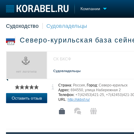
Компании
Судоходство
Судовладельцы
Судостроение
Торговая площадка
Конфере
Пульс
Доска объявлений
Выставк
Северо-курильская база сей
Новости
Продажа флота
Личност
RU
Компании
Оборудование
Словарь
Репутация
Изделия
СК БКСФ
Работа
Материалы
Крюинг
Услуги
Судовладельцы
Журнал
Реклама
Страна:
Россия,
Город:
Северо-курильск
Адрес:
694550, улица Набережная 2
Телефон:
+7(42453)421-25, +7(42453)421-3
Оставить отзыв
URL
:
http://skbsf.ru/