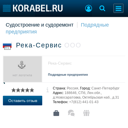
Судостроение и судоремонт
Подрядные
Судостроение
Торговая площадка
предприятия
Пульс
Доска объявлений
Новости
Продажа флота
Река-Сервис
ООО
Компании
Оборудование
RU
Репутация
Изделия
Работа
Материалы
Река-Сервис
Крюинг
Услуги
Журнал
Подрядные предприятия
Реклама
Страна:
Россия,
Город:
Санкт-Петербург
Адрес:
188646, СПб, Лен.обл.,
д.Новосаратовка, Октябрьская наб., д.31
Конференции
Флот
Оставить отзыв
Телефон:
+7(812) 441-01-43
Выставки и семинары
Галерея флота
Личности
Форум
Словарь
Отзывы
Все службы