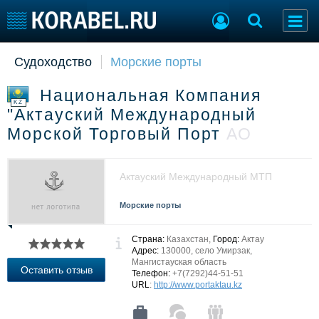
Судоходство
Морские порты
Судостроение
Торговая площадка
Пульс
Доска объявлений
Национальная Компания
Новости
Продажа флота
KZ
"Актауский Международный
Компании
Оборудование
Морской Торговый Порт
АО
Репутация
Изделия
Работа
Материалы
Крюинг
Услуги
Актауский Международный МТП
Журнал
Реклама
Морские порты
Страна:
Казахстан,
Город:
Актау
Конференции
Флот
Адрес:
130000, село Умирзак,
Мангистауская область
Выставки и семинары
Галерея флота
Оставить отзыв
Телефон:
+7(7292)44-51-51
Личности
Форум
URL
:
http://www.portaktau.kz
Словарь
Отзывы
Все службы