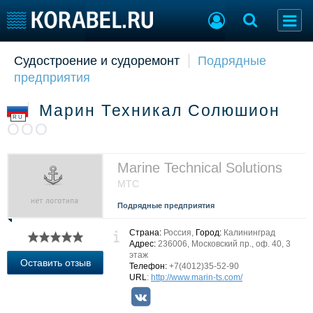
Судостроение и судоремонт
Подрядные
Судостроение
Торговая площадка
предприятия
Пульс
Доска объявлений
Новости
Продажа флота
Марин Техникал Солюшион
Компании
Оборудование
RU
ООО
Репутация
Изделия
Работа
Материалы
Крюинг
Услуги
Marine Technical Solutions
Журнал
МТС
Реклама
Подрядные предприятия
Страна:
Россия,
Город:
Калининград
Конференции
Флот
Адрес:
236006, Московский пр., оф. 40, 3
этаж
Выставки и семинары
Галерея флота
Оставить отзыв
Телефон:
+7(4012)35-52-90
Личности
Форум
URL
:
http://www.marin-ts.com/
Словарь
Отзывы
Все службы