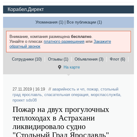
Корабел.Директ
Упоминания (1)
|
Все публикации (1)
Внимание, компания размещена
бесплатно
.
Узнайте о плюсах
платного размещения
или
Закажите
обратный звонок
Сотрудники (10)
Отзывы (1)
Объявления (3)
Флот (6)
На карте
27.11.2019 | 16:19 //
аварийность и чп
,
пожар
,
стольный
град ярославль
,
спасательная операция
,
морспасслужба
,
проект sds08
Пожар на двух прогулочных
теплоходах в Астрахани
ликвидировало судно
"Стольный Град Ярославль"