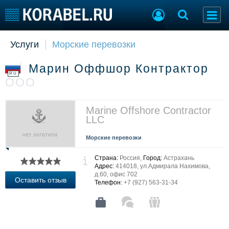
Услуги
Морские перевозки
Судостроение
Торговая площадка
Пульс
Доска объявлений
Марин Оффшор Контрактор
Новости
Продажа флота
RU
ООО
Компании
Оборудование
Репутация
Изделия
Работа
Материалы
Marine Offshore Contractor
LLC
Крюинг
Услуги
Журнал
Морские перевозки
Реклама
Страна:
Россия,
Город:
Астрахань
Адрес:
414018, ул.Адмирала Нахимова,
д.60, офис 702
Конференции
Флот
Оставить отзыв
Телефон:
+7 (927) 563-31-34
Выставки и семинары
Галерея флота
Личности
Форум
Словарь
Отзывы
Все службы