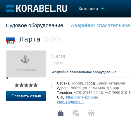
Компании
Судовое оборудование
Аварийно-спасательное
Судостроение
Торговая площадка
Конфере
Пульс
Доска объявлений
Выставк
Ларта
ООО
Новости
Продажа флота
Личност
RU
Компании
Оборудование
Словарь
Репутация
Изделия
Larta
Работа
Материалы
Ларта
Крюинг
Услуги
Аварийно-спасательное оборудование
Журнал
Реклама
Страна:
Россия,
Город:
Санкт-Петербург
Адрес:
198099, ул. Калинина, д.5, кор.1
Телефон:
+7(812)337-25-18, ++7 (999) 219-1
Оставить отзыв
URL
:
https://larta-spb.com
ещё 3 адреса →