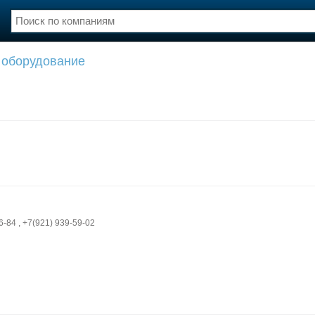
 оборудование
нции
Флот
и и семинары
Галерея флота
и
Форум
Отзывы
Все службы
6-84 , +7(921) 939-59-02