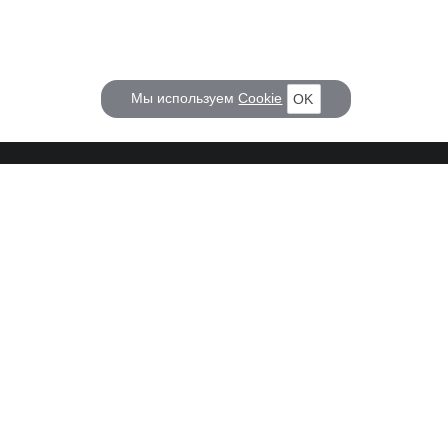
Мы используем
Cookie
OK
КОРАБЕЛ.РУ
ГЛАВНЫЕ ТЕМЫ
О проекте
Российское Судостроение
Наш журнал
Судоходство
Редакция
Крюинг
Реклама
Авторские статьи
Клуб Корабел.ру
Наши репортажи
Пользовательское соглашение
Архив новостей
Политика конфиденциальности
Информация для правообладателей
Карта сайта
F.A.Q.
НА СВЯЗИ
Контакты