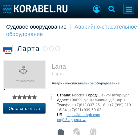
Судовое оборудование
Аварийно-спасательное
Судостроение
Торговая площадка
оборудование
Пульс
Доска объявлений
Новости
Продажа флота
Ларта
ООО
Компании
Оборудование
RU
Репутация
Изделия
Работа
Материалы
Larta
Крюинг
Услуги
Ларта
Журнал
Аварийно-спасательное оборудование
Реклама
Страна:
Россия,
Город:
Санкт-Петербург
Адрес:
198099, ул. Калинина, д.5, кор.1
Телефон:
+7(812)337-25-18, ++7 (999) 219-
Конференции
Флот
Оставить отзыв
16-84 , +7(921) 939-59-02
Выставки и семинары
Галерея флота
URL
:
https://larta-spb.com
ещё 3 адреса →
Личности
Форум
Словарь
Отзывы
Все службы