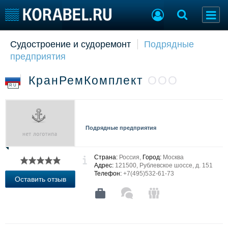
Судостроение и судоремонт
Подрядные
Судостроение
Торговая площадка
предприятия
Пульс
Доска объявлений
Новости
Продажа флота
КранРемКомплект
ООО
Компании
Оборудование
RU
Репутация
Изделия
Работа
Материалы
Крюинг
Услуги
Подрядные предприятия
Журнал
Реклама
Страна:
Россия,
Город:
Москва
Адрес:
121500, Рублевское шоссе, д. 151
Телефон:
+7(495)532-61-73
Конференции
Флот
Оставить отзыв
Выставки и семинары
Галерея флота
Личности
Форум
Словарь
Отзывы
Все службы