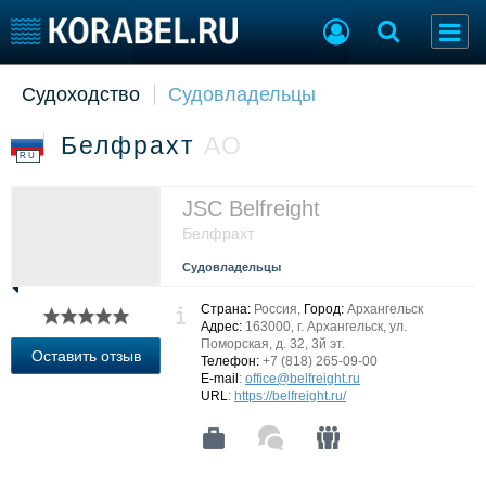
Судоходство
Судовладельцы
Судостроение
Торговая площадка
Пульс
Доска объявлений
Белфрахт
АО
Новости
Продажа флота
RU
Компании
Оборудование
Репутация
Изделия
JSC Belfreight
Работа
Материалы
Белфрахт
Крюинг
Услуги
Судовладельцы
Журнал
Реклама
Страна:
Россия,
Город:
Архангельск
Адрес:
163000, г. Архангельск, ул.
Поморская, д. 32, 3й эт.
Оставить отзыв
Телефон:
+7 (818) 265-09-00
Конференции
Флот
E-mail
:
office@belfreight.ru
URL
:
https://belfreight.ru/
Выставки и семинары
Галерея флота
Личности
Форум
Словарь
Отзывы
Все службы