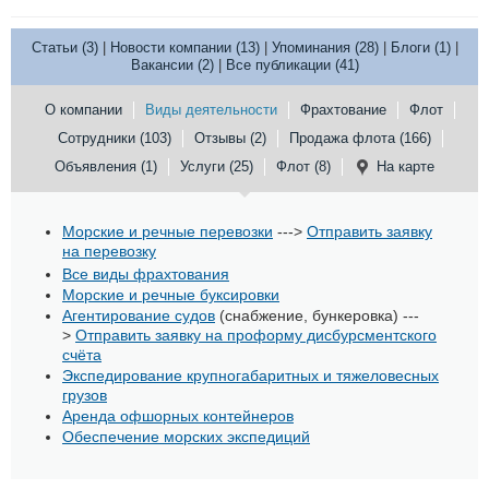
Статьи (3)
|
Новости компании (13)
|
Упоминания (28)
|
Блоги (1)
|
Вакансии (2)
|
Все публикации (41)
О компании
Виды деятельности
Фрахтование
Флот
Сотрудники (103)
Отзывы (2)
Продажа флота (166)
Объявления (1)
Услуги (25)
Флот (8)
На карте
Морские и речные перевозки
--->
Отправить заявку
на перевозку
Все виды фрахтования
Морские и речные буксировки
Агентирование судов
(снабжение, бункеровка) ---
>
Отправить заявку на проформу дисбурсментского
счёта
Экспедирование крупногабаритных и тяжеловесных
грузов
Аренда офшорных контейнеров
Обеспечение морских экспедиций