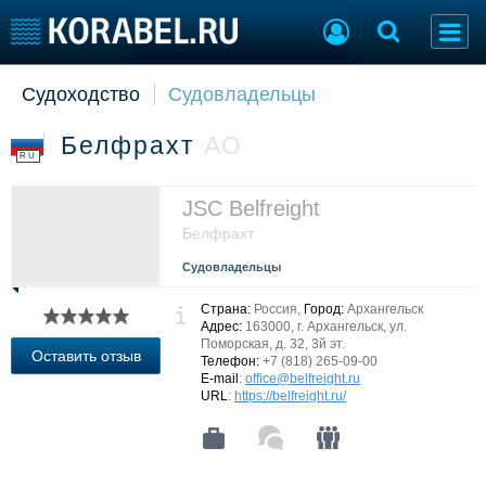
Судоходство
Судовладельцы
Судостроение
Торговая площадка
Пульс
Доска объявлений
Белфрахт
АО
Новости
Продажа флота
RU
Компании
Оборудование
Репутация
Изделия
JSC Belfreight
Работа
Материалы
Белфрахт
Крюинг
Услуги
Судовладельцы
Журнал
Реклама
Страна:
Россия,
Город:
Архангельск
Адрес:
163000, г. Архангельск, ул.
Поморская, д. 32, 3й эт.
Оставить отзыв
Телефон:
+7 (818) 265-09-00
Конференции
Флот
E-mail
:
office@belfreight.ru
URL
:
https://belfreight.ru/
Выставки и семинары
Галерея флота
Личности
Форум
Словарь
Отзывы
Все службы