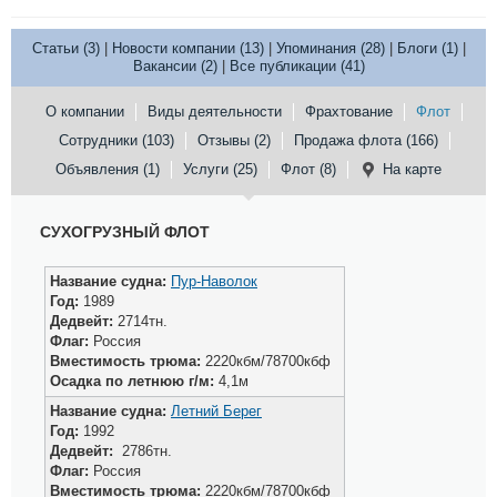
Статьи (3)
|
Новости компании (13)
|
Упоминания (28)
|
Блоги (1)
|
Вакансии (2)
|
Все публикации (41)
О компании
Виды деятельности
Фрахтование
Флот
Сотрудники (103)
Отзывы (2)
Продажа флота (166)
Объявления (1)
Услуги (25)
Флот (8)
На карте
СУХОГРУЗНЫЙ ФЛОТ
Название судна:
Пур-Наволок
Год:
1989
Дедвейт:
2714тн.
Флаг:
Россия
Вместимость трюма:
2220кбм/78700кбф
Осадка по летнюю г/м:
4,1м
Название судна:
Летний Берег
Год:
1992
Дедвейт:
2786тн.
Флаг:
Россия
Вместимость трюма:
2220кбм/78700кбф