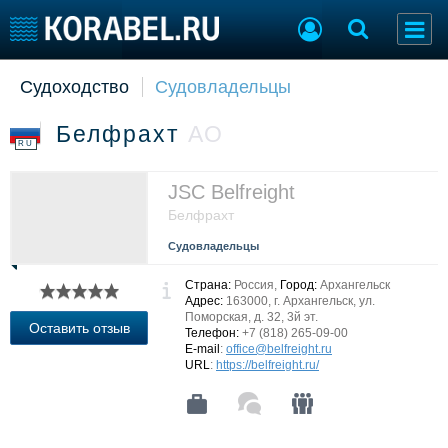
Судоходство
Судовладельцы
Судостроение
Торговая площадка
Пульс
Доска объявлений
Белфрахт
АО
Новости
Продажа флота
RU
Компании
Оборудование
Репутация
Изделия
JSC Belfreight
Работа
Материалы
Белфрахт
Крюинг
Услуги
Судовладельцы
Журнал
Реклама
Страна:
Россия,
Город:
Архангельск
Адрес:
163000, г. Архангельск, ул.
Поморская, д. 32, 3й эт.
Оставить отзыв
Телефон:
+7 (818) 265-09-00
Конференции
Флот
E-mail
:
office@belfreight.ru
URL
:
https://belfreight.ru/
Выставки и семинары
Галерея флота
Личности
Форум
Словарь
Отзывы
Все службы