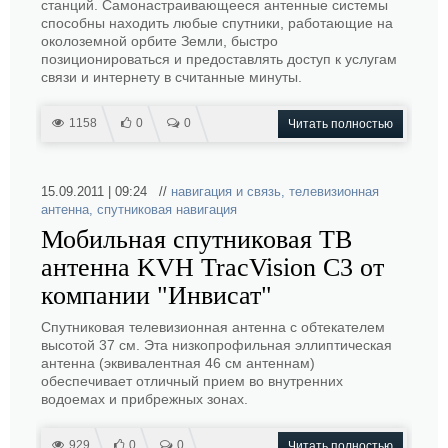
станций. Самонастраивающееся антенные системы
способны находить любые спутники, работающие на
околоземной орбите Земли, быстро
позиционироваться и предоставлять доступ к услугам
связи и интернету в считанные минуты.
1158
0
0
Читать полностью
15.09.2011 | 09:24 //
навигация и связь
,
телевизионная
антенна
,
спутниковая навигация
Мобильная спутниковая ТВ
антенна KVH TracVision C3 от
компании "Инвисат"
Спутниковая телевизионная антенна с обтекателем
высотой 37 см. Эта низкопрофильная эллиптическая
антенна (эквивалентная 46 см антеннам)
обеспечивает отличный прием во внутренних
водоемах и прибрежных зонах.
929
0
0
Читать полностью