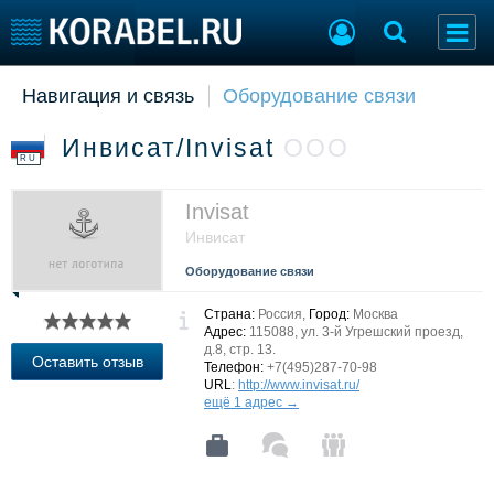
Навигация и связь
Оборудование связи
Судостроение
Торговая площадка
Пульс
Доска объявлений
Инвисат/Invisat
ООО
Новости
Продажа флота
RU
Компании
Оборудование
Репутация
Изделия
Invisat
Работа
Материалы
Инвисат
Крюинг
Услуги
Оборудование связи
Журнал
Реклама
Страна:
Россия,
Город:
Москва
Адрес:
115088, ул. 3-й Угрешский проезд,
д.8, стр. 13.
Оставить отзыв
Телефон:
+7(495)287-70-98
Конференции
Флот
URL
:
http://www.invisat.ru/
ещё 1 адрес →
Выставки и семинары
Галерея флота
Личности
Форум
Словарь
Отзывы
Все службы