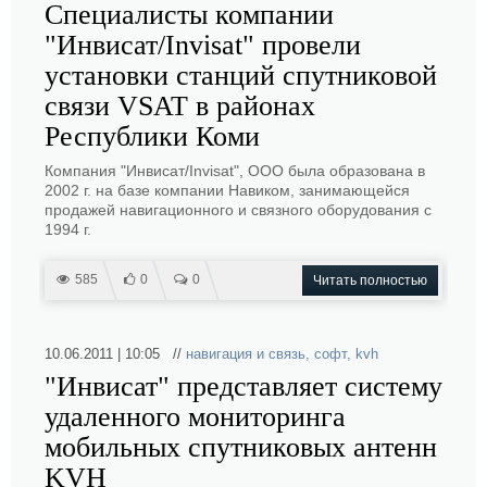
Специалисты компании
"Инвисат/Invisat" провели
установки станций спутниковой
связи VSAT в районах
Республики Коми
Компания "Инвисат/Invisat", ООО была образована в
2002 г. на базе компании Навиком, занимающейся
продажей навигационного и связного оборудования с
1994 г.
585
0
0
Читать полностью
10.06.2011 | 10:05 //
навигация и связь
,
софт
,
kvh
"Инвисат" представляет систему
удаленного мониторинга
мобильных спутниковых антенн
KVH