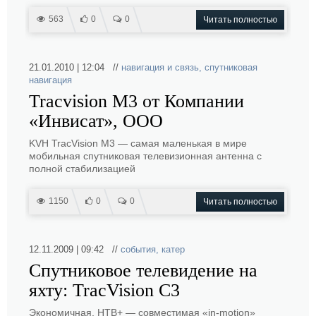
563
0
0
Читать полностью
21.01.2010 | 12:04 //
навигация и связь
,
спутниковая
навигация
Tracvision M3 от Компании
«Инвисат», ООО
KVH TracVision M3 — самая маленькая в мире
мобильная спутниковая телевизионная антенна с
полной стабилизацией
1150
0
0
Читать полностью
12.11.2009 | 09:42 //
события
,
катер
Спутниковое телевидение на
яхту: TracVision C3
Экономичная, HTB+ — совместимая «in-motion»