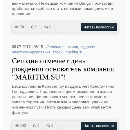
внимательно. Немецкая компания Barigo производит
приборы, способные стать верными помощниками в
плавании.
70
0
0
Читать полностью
08.07.2017 | 08:15 //
события
,
шпили
,
судовое
электрооборудование
,
тросы
,
maritim su
Сегодня отмечает день
рождения основатель компании
"MARITIM.SU"!
Весь коллектив Корабел.ру поздравляет Константина
Геннадьевича Подлесных с днем рождения и желает
достижения финансового успеха, неиссякаемого
запаса терпения, оптимизма и здоровья, удачи на
жизненном пути! Пусть каждый день вам улыбается
фортуна!
143
0
0
Читать полностью