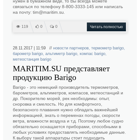
нужен в бумажном виде, то Вы всегда можете
связаться по телефону 8-800-3333-145 или написать
на почту: tim@maritim.su.
119
0
0
Читать полностью
28.11.2017 | 11:59 //
новости партнеров
,
термометр barigo
,
барометр barigo
,
альтиметр barigo
,
компас barigo
,
метеостанция barigo
MARITIM.SU представляет
продукцию Barigo
Barigo - это немецкий производитель термометров,
барометров, альтиметров, компасов, метеостанций и
др. Покорителю морей, рек необходимы: опыт,
сноровка и смелость. Но для комфортного,
безопасного плавания нужно обладать важнейшей
информацией, знать о переменах погоды, скорости
ветра, влажности воздуха и т.д. Поэтому любое судно
обязательно оснащается приборами, способными в
любых условиях предоставлять необходимые данные.
К выбору такой аппаратуры стоит подходить