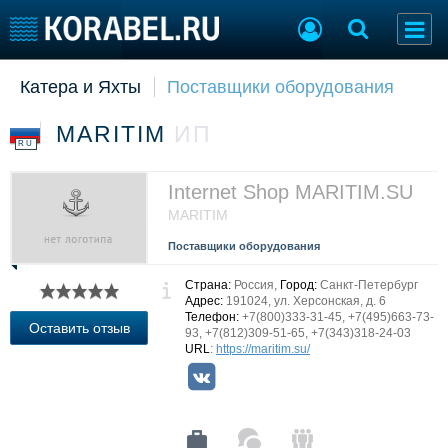
Катера и Яхты
Поставщики оборудования
Судостроение
Торговая площадка
Пульс
Доска объявлений
MARITIM
ИП
Новости
Продажа флота
RU
Компании
Оборудование
Репутация
Изделия
Internet Shop MARITIM.SU
Работа
Материалы
MARITIM
Крюинг
Услуги
Поставщики оборудования
Журнал
Реклама
Страна:
Россия,
Город:
Санкт-Петербург
Адрес:
191024, ул. Херсонская, д. 6
Телефон:
+7(800)333-31-45, +7(495)663-73-
Оставить отзыв
93, +7(812)309-51-65, +7(343)318-24-03
Конференции
Флот
URL
:
https://maritim.su/
Выставки и семинары
Галерея флота
Личности
Форум
Словарь
Отзывы
Все службы