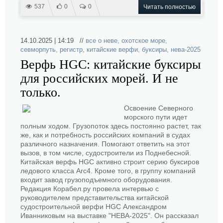
537
0
0
Читать полностью
14.10.2025 | 14:19 //
все о неве
,
охотское море
,
севморпуть
,
регистр
,
китайские верфи
,
буксиры
,
нева-2025
Верфь HGC: китайские буксиры
для российских морей. И не
только.
Освоение Северного
морского пути идет
полным ходом. Грузопоток здесь постоянно растет, так
же, как и потребность российских компаний в судах
различного назначения. Помогают ответить на этот
вызов, в том числе, судостроители из Поднебесной.
Китайская верфь HGC активно строит серию буксиров
ледового класса Arc4. Кроме того, в группу компаний
входит завод грузоподъемного оборудования.
Редакция Корабел.ру провела интервью с
руководителем представительства китайской
судостроительной верфи HGC Александром
Иванниковым на выставке "НЕВА-2025". Он рассказал