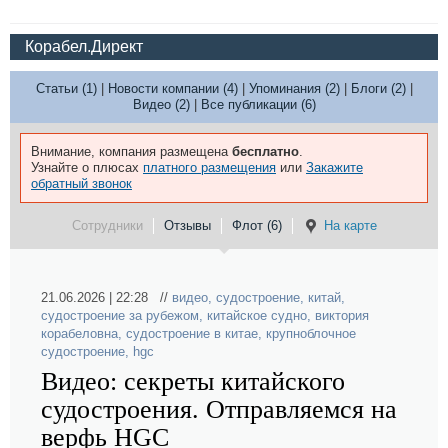
Корабел.Директ
Статьи (1)
|
Новости компании (4)
|
Упоминания (2)
|
Блоги (2)
|
Видео (2)
|
Все публикации (6)
Внимание, компания размещена
бесплатно
.
Узнайте о плюсах
платного размещения
или
Закажите
обратный звонок
Сотрудники
Отзывы
Флот (6)
На карте
21.06.2026 | 22:28 //
видео
,
судостроение
,
китай
,
судостроение за рубежом
,
китайское судно
,
виктория
корабеловна
,
судостроение в китае
,
крупноблочное
судостроение
,
hgc
Видео: секреты китайского
судостроения. Отправляемся на
верфь HGC