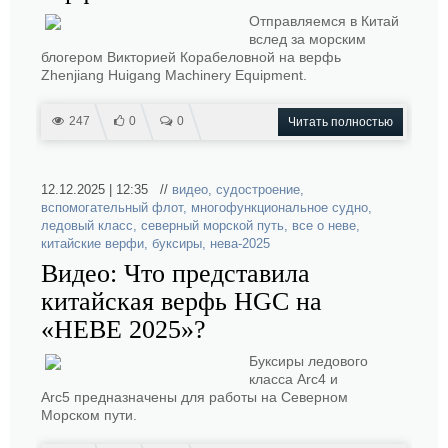
Отправляемся в Китай
вслед за морским
блогером Викторией Корабеловной на верфь
Zhenjiang Huigang Machinery Equipment.
247
0
0
Читать полностью
12.12.2025 | 12:35 //
видео
,
судостроение
,
вспомогательный флот
,
многофункциональное судно
,
ледовый класс
,
северный морской путь
,
все о неве
,
китайские верфи
,
буксиры
,
нева-2025
Видео: Что представила
китайская верфь HGC на
«НЕВЕ 2025»?
Буксиры ледового
класса Arc4 и
Arc5 предназначены для работы на Северном
Морском пути.