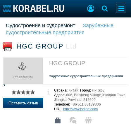
Судостроение и судоремонт
Зарубежные
Судостроение
Торговая площадка
судостроительные предприятия
Пульс
Доска объявлений
Новости
Продажа флота
HGC GROUP
Ltd
Компании
Оборудование
CN
Репутация
Изделия
Работа
Материалы
HGC GROUP
Крюинг
Услуги
Журнал
Зарубежные судостроительные предприятия
Реклама
Страна:
Китай,
Город:
Янчжоу
Адрес:
606, Beisheng Village,Xilaiqiao Town,
Jiangsu Province, 212200,
Конференции
Флот
Оставить отзыв
Телефон:
+86 511 88139806
Выставки и семинары
Галерея флота
URL
:
http://www.jsdjhc.com/
Личности
Форум
Словарь
Отзывы
Все службы