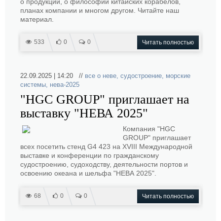
о продукции, о философии китайских корабелов,
планах компании и многом другом. Читайте наш
материал.
533
0
0
Читать полностью
22.09.2025 | 14:20 //
все о неве
,
судостроение
,
морские
системы
,
нева-2025
"HGC GROUP" приглашает на
выставку "НЕВА 2025"
Компания "HGC
GROUP" приглашает
всех посетить стенд G4 423 на XVIII Международной
выставке и конференции по гражданскому
судостроению, судоходству, деятельности портов и
освоению океана и шельфа "НЕВА 2025".
68
0
0
Читать полностью