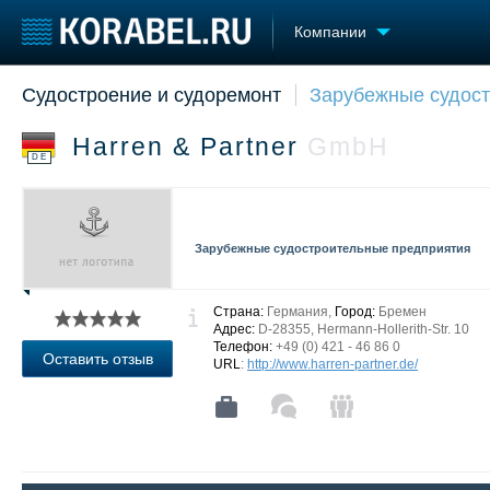
Компании
Судостроение и судоремонт
Зарубежные судос
Судостроение
Торговая площадка
Конфере
Пульс
Доска объявлений
Выставк
Harren & Partner
GmbH
Новости
Продажа флота
Личност
DE
Компании
Оборудование
Словарь
Репутация
Изделия
Работа
Материалы
Зарубежные судостроительные предприятия
Крюинг
Услуги
Журнал
Реклама
Страна:
Германия,
Город:
Бремен
Адрес:
D-28355, Hermann-Hollerith-Str. 10
Телефон:
+49 (0) 421 - 46 86 0
Оставить отзыв
URL
:
http://www.harren-partner.de/