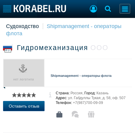
Судоходство
Shipmanagement - операторы
Судостроение
Торговая площадка
флота
Пульс
Доска объявлений
Новости
Продажа флота
Гидромеханизация
ООО
Компании
Оборудование
RU
Репутация
Изделия
Работа
Материалы
Крюинг
Услуги
Shipmanagement - операторы флота
Журнал
Реклама
Страна:
Россия,
Город:
Казань
Адрес:
ул. Габдуллы Тукая, д. 58, оф. 507
Телефон:
+7(987)700-09-09
Конференции
Флот
Оставить отзыв
Выставки и семинары
Галерея флота
Личности
Форум
Словарь
Отзывы
Все службы