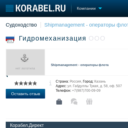
Компании
Судоходство
Shipmanagement - операторы фло
Судостроение
Торговая площадка
Конфере
Пульс
Доска объявлений
Выставк
Гидромеханизация
ООО
Новости
Продажа флота
Личност
RU
Компании
Оборудование
Словарь
Репутация
Изделия
Работа
Материалы
Shipmanagement - операторы флота
Крюинг
Услуги
Журнал
Реклама
Страна:
Россия,
Город:
Казань
Адрес:
ул. Габдуллы Тукая, д. 58, оф. 507
Телефон:
+7(987)700-09-09
Оставить отзыв
Корабел.Директ