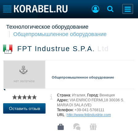
Технологическое оборудование
Судостроение
Торговая площадка
Общепромышленное оборудование
Пульс
Доска объявлений
Новости
Продажа флота
FPT Industrue S.P.A.
Ltd
Компании
Оборудование
IT
Репутация
Изделия
Работа
Материалы
Крюинг
Услуги
Общепромышленное оборудование
Журнал
Реклама
Страна:
Италия,
Город:
Венеция
Адрес:
VIA ENRICO FERMI,18 30036 S.
MARIA DI SALA (VE)
Конференции
Флот
Оставить отзыв
Телефон:
+39-041-5768111
Выставки и семинары
Галерея флота
URL
:
http://www.fptindustrie.com
Личности
Форум
Словарь
Отзывы
Все службы