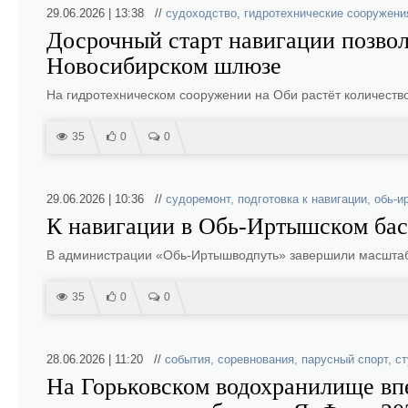
29.06.2026 | 13:38 //
судоходство
,
гидротехнические сооружени
Досрочный старт навигации позвол
Новосибирском шлюзе
На гидротехническом сооружении на Оби растёт количеств
35
0
0
29.06.2026 | 10:36 //
судоремонт
,
подготовка к навигации
,
обь-и
К навигации в Обь-Иртышском басс
В администрации «Обь-Иртышводпуть» завершили масштаб
35
0
0
28.06.2026 | 11:20 //
события
,
соревнования
,
парусный спорт
,
с
На Горьковском водохранилище вп