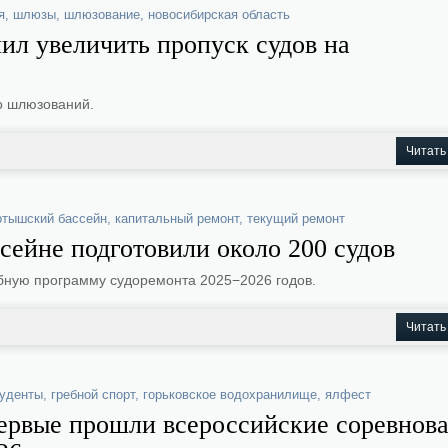
я
,
шлюзы
,
шлюзование
,
новосибирская область
ил увеличить пропуск судов на
о шлюзований.
Читать
ртышский бассейн
,
капитальный ремонт
,
текущий ремонт
ейне подготовили около 200 судов
ную программу судоремонта 2025−2026 годов.
Читать
туденты
,
гребной спорт
,
горьковское водохранилище
,
ялфест
ервые прошли всероссийские соревнова