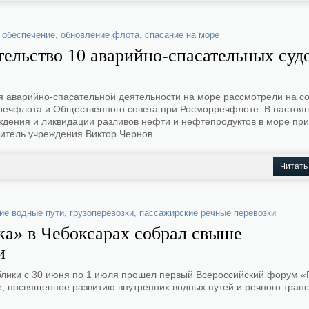
 обеспечение
,
обновление флота
,
спасание на море
ительство 10 аварийно-спасательных су
 аварийно-спасательной деятельности на море рассмотрели на с
речфлота и Общественного совета при Росморречфлоте. В настоя
ждения и ликвидации разливов нефти и нефтепродуктов в море пр
итель учреждения Виктор Чернов.
Читать
ие водные пути
,
грузоперевозки
,
пассажирские речные перевозки
а» в Чебоксарах собрал свыше
и
блики с 30 июня по 1 июля прошел первый Всероссийский форум 
, посвященное развитию внутренних водных путей и речного тран