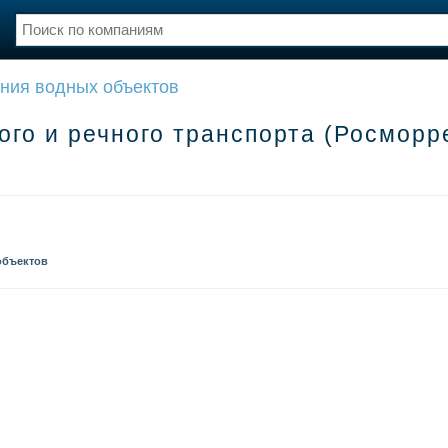
ния водных объектов
нции
Флот
и и семинары
Галерея флота
ого и речного транспорта (Росморр
и
Форум
Отзывы
Все службы
объектов