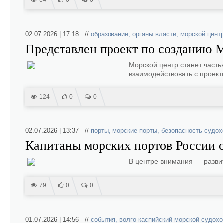
64
0
0
02.07.2026 | 17:18 //
образование
,
органы власти
,
морской цент
Представлен проект по созданию М
Морской центр станет часть
взаимодействовать с проек
124
0
0
02.07.2026 | 13:37 //
порты
,
морские порты
,
безопасность судох
Капитаны морских портов России о
В центре внимания — разви
79
0
0
01.07.2026 | 14:56 //
события
,
волго-каспийский морской судох