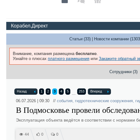
Корабел.Директ
Статьи (33)
|
Новости компании (1303
Внимание, компания размещена
бесплатно
.
Узнайте о плюсах
платного размещения
или
Закажите обратный з
Сотрудники (3)
Назад
1
2
3
4
5
253
Вперед
...
06.07.2026 | 09:30 //
события
,
гидротехнические сооружения
,
ги
В Подмосковье провели обследова
Эксплуатация объекта ведётся в соответствии с нормами б
44
0
0