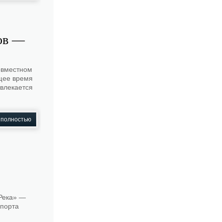
дов —
овместном
щее время
ивлекается
 полностью
«Река» —
спорта