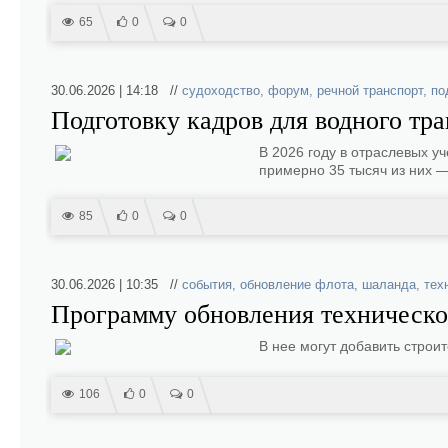
65
0
0
30.06.2026 | 14:18 //
судоходство
,
форум
,
речной транспорт
,
по
Подготовку кадров для водного тр
В 2026 году в отраслевых у
примерно 35 тысяч из них —
85
0
0
30.06.2026 | 10:35 //
события
,
обновление флота
,
шаланда
,
тех
Программу обновления техническо
В нее могут добавить стро
106
0
0