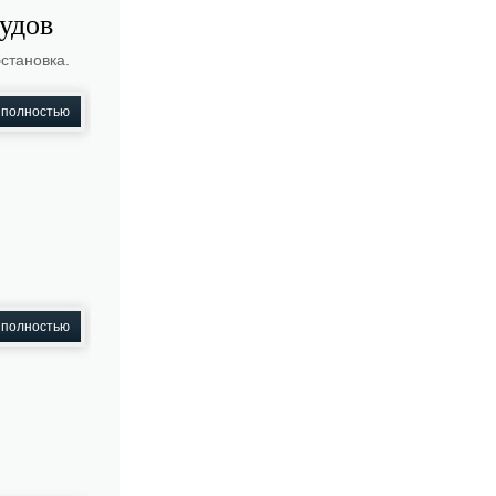
удов
становка.
 полностью
 полностью