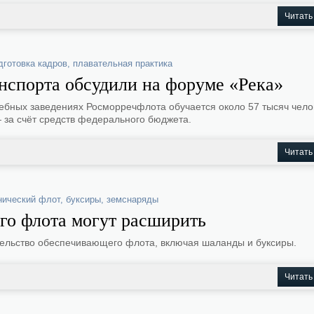
Читать
дготовка кадров
,
плавательная практика
анспорта обсудили на форуме «Река»
чебных заведениях Росморречфлота обучается около 57 тысяч чело
 за счёт средств федерального бюджета.
Читать
нический флот
,
буксиры
,
земснаряды
го флота могут расширить
ительство обеспечивающего флота, включая шаланды и буксиры.
Читать