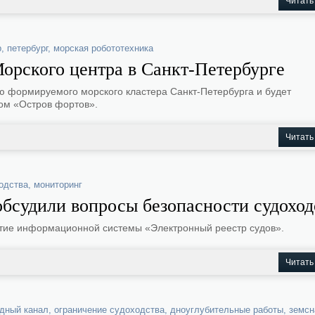
Читать
р
,
петербург
,
морская робототехника
орского центра в Санкт-Петербурге
ю формируемого морского кластера Санкт-Петербурга и будет
том «Остров фортов».
Читать
одства
,
мониторинг
бсудили вопросы безопасности судоход
тие информационной системы «Электронный реестр судов».
Читать
одный канал
,
ограничение судоходства
,
дноуглубительные работы
,
земсн