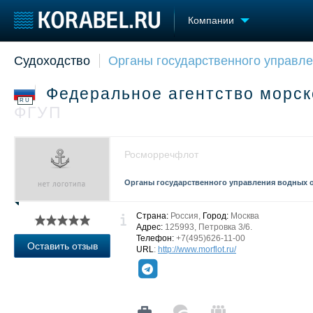
Компании
Судоходство
Органы государственного управле
Судостроение
Торговая площадка
Конфере
Пульс
Доска объявлений
Выставк
Федеральное агентство морск
Новости
Продажа флота
Личност
RU
ФГУП
Компании
Оборудование
Словарь
Репутация
Изделия
Работа
Материалы
Росморречфлот
Крюинг
Услуги
Журнал
Органы государственного управления водных 
Реклама
Страна:
Россия,
Город:
Москва
Адрес:
125993, Петровка 3/6.
Телефон:
+7(495)626-11-00
Оставить отзыв
URL
:
http://www.morflot.ru/