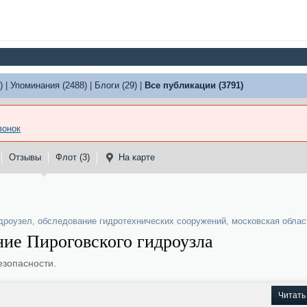
)
|
Упоминания (2488)
|
Блоги (29)
|
Все публикации (3791)
вонок
Отзывы
Флот (3)
На карте
дроузел
,
обследование гидротехнических сооружений
,
московская облас
ние Пироговского гидроузла
езопасности.
Читать