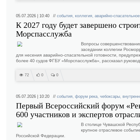
05.07.2026 | 10:40 //
события
,
коллегия
,
аварийно-спасательное
К 2027 году будет завершено стро
Морспасслужба
Вопросы совершенствования
заседании коллегии Росмор
для несения аварийно-спасательной готовности, предупре
более 40 судов ФГБУ «Морспасслужба», рассказал руковод
72
0
0
05.07.2026 | 10:20 //
события
,
форум река
,
чебоксары
,
внутренн
Первый Всероссийский форум «Рек
600 участников и экспертов отрасл
В столице Чувашской Респу
крупное отраслевое событие
Российской Федерации.