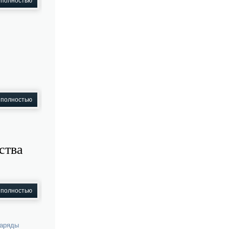
 полностью
 полностью
ства
 полностью
аряды