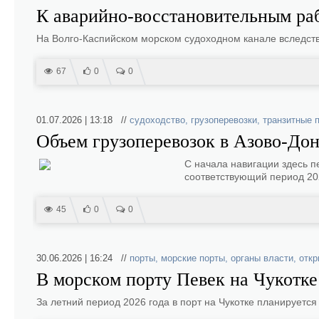
К аварийно-восстановительным ра
На Волго-Каспийском морском судоходном канале вследств
67
0
0
01.07.2026 | 13:18 //
судоходство
,
грузоперевозки
,
транзитные 
Объем грузоперевозок в Азово‑Дон
С начала навигации здесь п
соответствующий период 20
45
0
0
30.06.2026 | 16:24 //
порты
,
морские порты
,
органы власти
,
откр
В морском порту Певек на Чукотке
За летний период 2026 года в порт на Чукотке планируется 